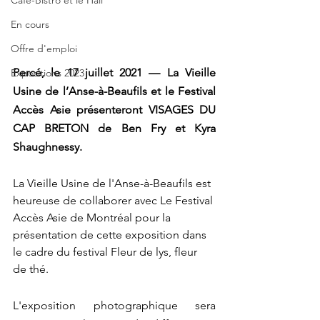
Café-Bistro et le Hall
En cours
Offre d'emploi
Percé, le 17 juillet 2021 — La Vieille 
Expositions 2023
Usine de l’Anse-à-Beaufils et le Festival 
Accès Asie présenteront VISAGES DU 
CAP BRETON de Ben Fry et Kyra 
Shaughnessy.
La Vieille Usine de l'Anse-à-Beaufils est 
heureuse de collaborer avec Le Festival 
Accès Asie de Montréal pour la 
présentation de cette exposition dans 
le cadre du festival Fleur de lys, fleur 
de thé.
L'exposition photographique sera 