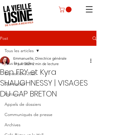
Post
Tous les articles
Emmanuelle, Directrice générale
Tous les articles
17 juil. 2021
2 min de lecture
Ben FRY et Kyra
Expositions 2022
SHAUGHNESSY | VISAGES
Spectacles
DU CAP BRETON
Histoire
Appels de dossiers
Communiqués de presse
Archives