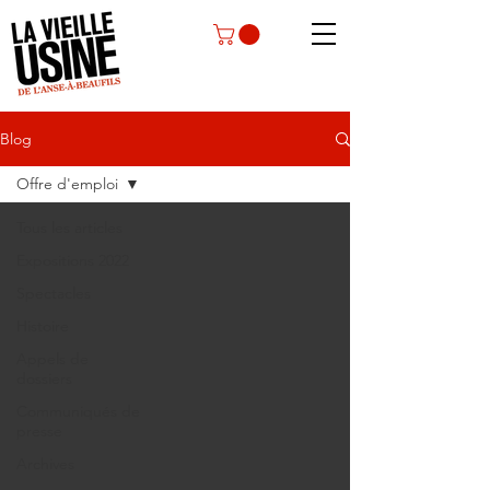
Blog
Offre d'emploi
Tous les articles
Expositions 2022
Spectacles
Histoire
Appels de
dossiers
Communiqués de
presse
Archives