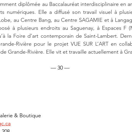
amment diplômée au Baccalauréat interdisciplinaire en ar
ts numériques. Elle a diffusé son travail visuel à plusi
e Lobe, au Centre Bang, au Centre SAGAMIE et à Langage
xposé à plusieurs endroits au Saguenay, à Espaces F (M
 qu’à la Foire d’art contemporain de Saint-Lambert. Dern
ande-Rivière pour le projet VUE SUR L’ART en collabo
de Grande-Rivière. Elle vit et travaille actuellement à Gr
— 30 —
alerie & Boutique 
qc.ca
 208