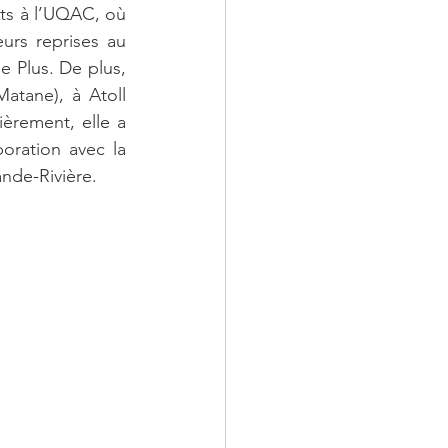
ts à l’UQAC, où 
eurs reprises au 
 Plus. De plus, 
atane), à Atoll 
ièrement, elle a 
ration avec la 
ande-Rivière.