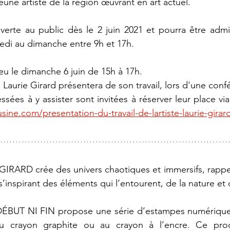
jeune artiste de la région œuvrant en art actuel. 
verte au public dès le 2 juin 2021 et pourra être admi
redi au dimanche entre 9h et 17h. 
eu le dimanche 6 juin de 15h à 17h. 
 Laurie Girard présentera de son travail, lors d'une conf
usine.com/presentation-du-travail-de-lartiste-laurie-girar
 GIRARD crée des univers chaotiques et immersifs, rappel
’inspirant des éléments qui l’entourent, de la nature et 
ÉBUT NI FIN propose une série d’estampes numériques 
nt au crayon graphite ou au crayon à l’encre. Ce pr