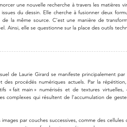
morcer une nouvelle recherche à travers les matières virt
s, issues du dessin. Elle cherche à fusionner deux formu
s de la même source. C’est une manière de transform
el. Ainsi, elle se questionne sur la place des outils tec
isuel de Laurie Girard se manifeste principalement par 
et des procédés numériques actuels. Par la répétition, l
fs « fait main » numérisés et de textures virtuelles, e
s complexes qui résultent de l’accumulation de gestes 
es images par couches successives, comme des cellules q