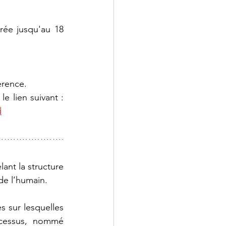
rée jusqu'au 18 
érence.
Les personnes intéressées à y assister sont invitées à réserver leur place via le lien suivant : 
d
ant la structure 
de l’humain.
sur lesquelles 
ocessus, nommé 