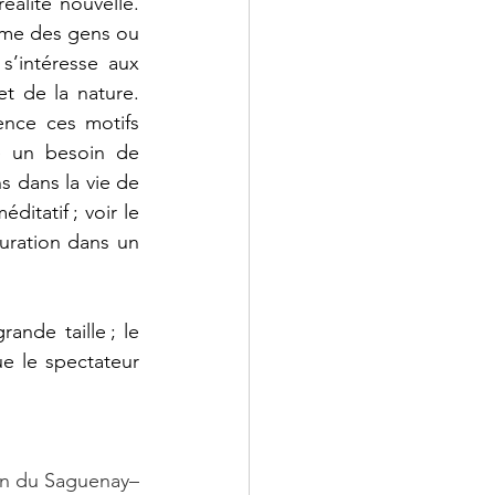
alité nouvelle. 
mme des gens ou 
s’intéresse aux 
t de la nature. 
ence ces motifs 
e un besoin de 
s dans la vie de 
itatif ; voir le 
ration dans un 
nde taille ; le 
e le spectateur 
ion du Saguenay–