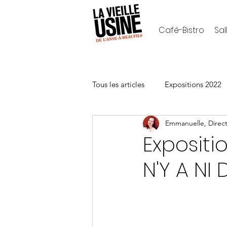
Café-Bistro
Sal
Tous les articles
Expositions 2022
Emmanuelle, Direct
Archives
Café-Bistro et le Ha
Expositi
N'Y A NI 