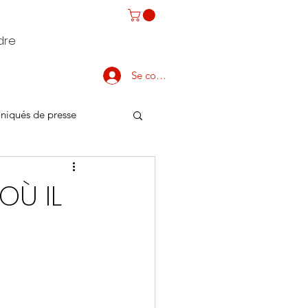
dre
Se connecter
iqués de presse
OÙ IL