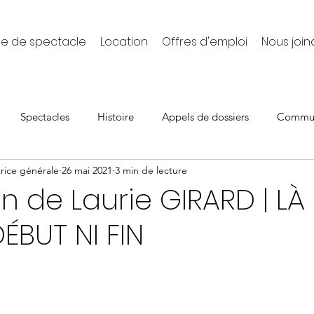
le de spectacle
Location
Offres d'emploi
Nous join
Spectacles
Histoire
Appels de dossiers
Commun
rice générale
26 mai 2021
3 min de lecture
ll
En cours
Offre d'emploi
Expositions 2023
on de Laurie GIRARD | LÀ 
DÉBUT NI FIN