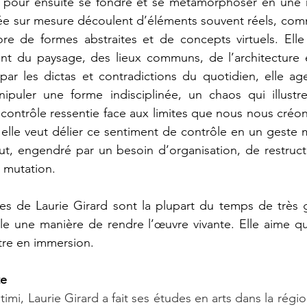
t pour ensuite se fondre et se métamorphoser en une ré
crée sur mesure découlent d’éléments souvent réels, co
re de formes abstraites et de concepts virtuels. Elle 
ent du paysage, des lieux communs, de l’architecture e
par les dictas et contradictions du quotidien, elle ag
puler une forme indisciplinée, un chaos qui illustr
 contrôle ressentie face aux limites que nous nous créon
, elle veut délier ce sentiment de contrôle en un geste méd
, engendré par un besoin d’organisation, de restructu
 mutation.
 de Laurie Girard sont la plupart du temps de très gra
le une manière de rendre l’œuvre vivante. Elle aime qu
être en immersion.
e 
timi, Laurie Girard a fait ses études en arts dans la rég