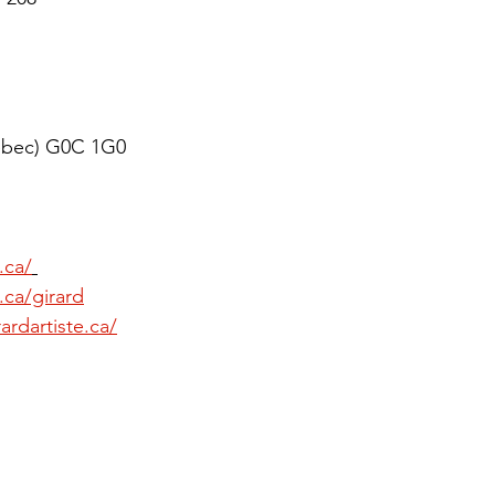
uébec) G0C 1G0
.ca/
.ca/girard
ardartiste.ca/