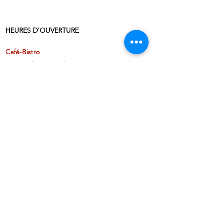
HEURES D'OUVERTURE
Café-Bistro
Ouvert du mercredi au samedi à partir de
15h00
(surveillez notre page Facebook pour les
changements)
Billetterie
Ouverts les soirs de spectacle
Je souhaite m'abonner à l'infolettre !
Je souhaite faire une demande de location
À propos
Offres d'emploi