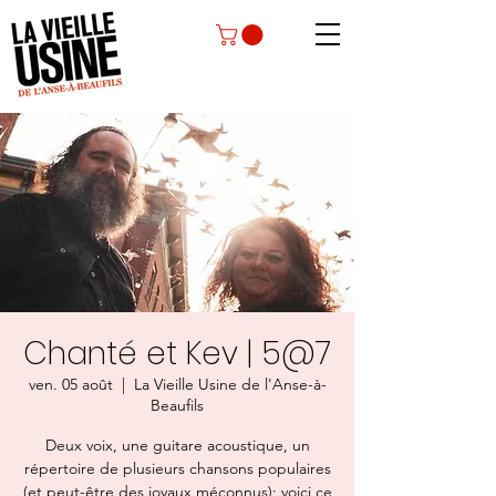
Chanté et Kev | 5@7
ven. 05 août
  |  
La Vieille Usine de l'Anse-à-
Beaufils
Deux voix, une guitare acoustique, un
répertoire de plusieurs chansons populaires
(et peut-être des joyaux méconnus); voici ce