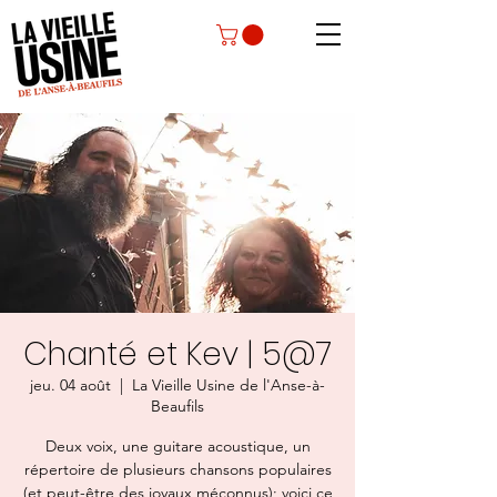
Chanté et Kev | 5@7
jeu. 04 août
  |  
La Vieille Usine de l'Anse-à-
Beaufils
Deux voix, une guitare acoustique, un
répertoire de plusieurs chansons populaires
(et peut-être des joyaux méconnus); voici ce