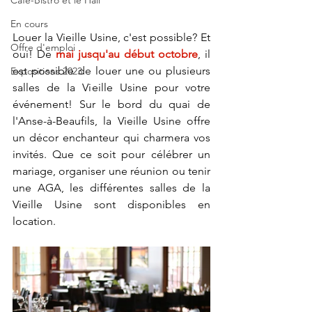
Café-Bistro et le Hall
En cours
Louer la Vieille Usine, c'est possible? Et 
Offre d'emploi
oui! De 
mai jusqu'au début octobre
, il 
est possible de louer une ou plusieurs 
Expositions 2023
salles de la Vieille Usine pour votre 
événement! Sur le bord du quai de 
l'Anse-à-Beaufils, la Vieille Usine offre 
un décor enchanteur qui charmera vos 
invités. Que ce soit pour célébrer un 
mariage, organiser une réunion ou tenir 
une AGA, les différentes salles de la 
Vieille Usine sont disponibles en 
location. 