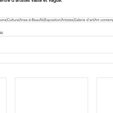
entre d'artistes Vaste et Vague. 
Usine
Culture
Anse-à-Beaufils
Exposition
Artistes
Galerie d'art
Art contem
es