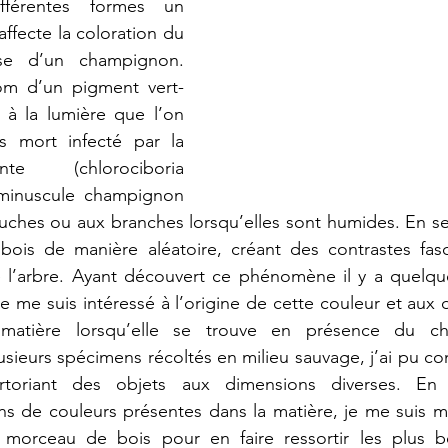
fférentes formes un 
ffecte la coloration du 
se d’un champignon. 
nom d’un pigment vert-
t à la lumière que l’on 
s mort infecté par la 
te (chlorociboria 
 minuscule champignon 
uches ou aux branches lorsqu’elles sont humides. En se
bois de manière aléatoire, créant des contrastes fasci
de l’arbre. Ayant découvert ce phénomène il y a quelqu
e me suis intéressé à l’origine de cette couleur et aux d
 matière lorsqu’elle se trouve en présence du ch
usieurs spécimens récoltés en milieu sauvage, j’ai pu con
rtoriant des objets aux dimensions diverses. En c
s de couleurs présentes dans la matière, je me suis mi
morceau de bois pour en faire ressortir les plus be