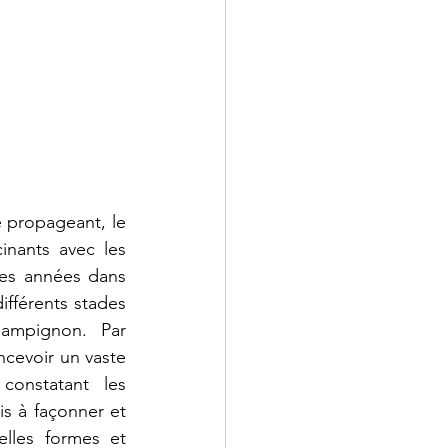
 propageant, le 
nants avec les 
es années dans 
ifférents stades 
ampignon. Par 
cevoir un vaste 
onstatant les 
s à façonner et 
lles formes et 