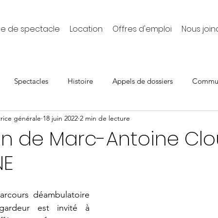
le de spectacle
Location
Offres d'emploi
Nous join
Spectacles
Histoire
Appels de dossiers
Commun
rice générale
18 juin 2022
2 min de lecture
ll
En cours
Offre d'emploi
Expositions 2023
on de Marc-Antoine Clou
NE
arcours déambulatoire 
ardeur est invité à 