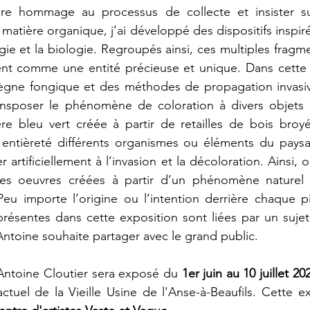
re hommage au processus de collecte et insister sur 
 matière organique, j’ai développé des dispositifs inspiré
ogie et la biologie. Regroupés ainsi, ces multiples fragm
ent comme une entité précieuse et unique. Dans cette 
règne fongique et des méthodes de propagation invasive
ansposer le phénomène de coloration à divers objets d
re bleu vert créée à partir de retailles de bois broyé
 entièreté différents organismes ou éléments du pay
r artificiellement à l’invasion et la décoloration. Ainsi, 
 oeuvres créées à partir d’un phénomène naturel et
 Peu importe l’origine ou l’intention derrière chaque pi
résentes dans cette exposition sont liées par un sujet
toine souhaite partager avec le grand public.
Antoine Cloutier sera exposé du 
1er juin au 10 juillet 20