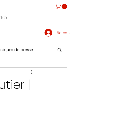
dre
Se connecter
iqués de presse
tier |