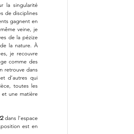
la singularité 
s de disciplines 
ents gagnent en 
même veine, je 
s de la pézize 
e la nature. À 
es, je recouvre 
sage comme des 
on retrouve dans 
 d’autres qui 
èce, toutes les 
 et une matière 
22
 dans l'espace 
de diffusion en art actuel de la Vieille Usine de l'Anse-à-Beaufils. Cette exposition est en 