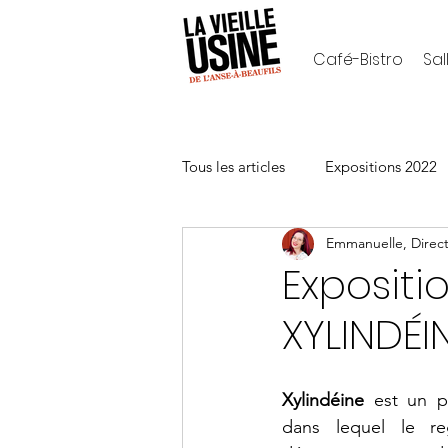
Café-Bistro
Sal
Tous les articles
Expositions 2022
Emmanuelle, Direct
Archives
Café-Bistro et le Ha
Expositi
XYLINDÉI
Xylindéine
 est un p
dans lequel le reg