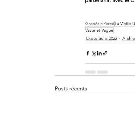
partenariat avec le C
Gaspésie
Percé
La Vieille 
Vaste et Vague
Expositions 2022
Archiv
Posts récents