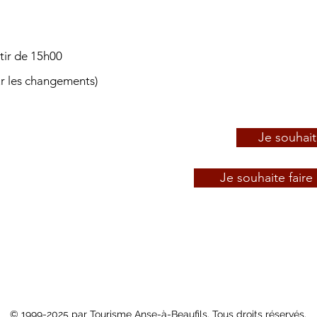
tir de 15h00
ur les changements)
Je souhait
Je souhaite fair
© 1999-2025 par Tourisme Anse-à-Beaufils. Tous droits réservés.