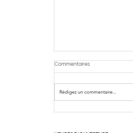
Commentaires
Rédigez un commentaire...
La Vieille Usine au Marché
de Noël 2022 de Percé!