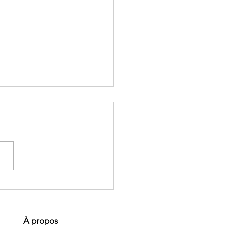
sition de Léa Ménard |
ÉMOIRE
À propos