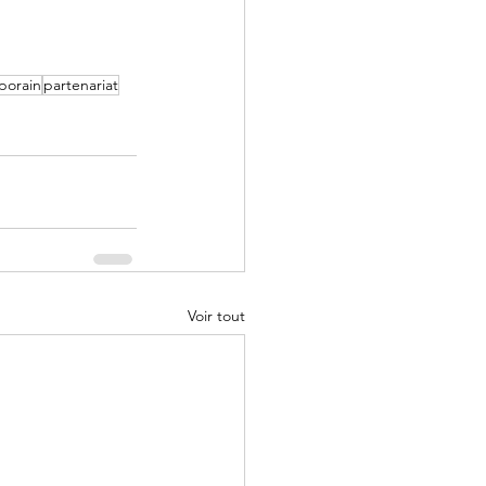
porain
partenariat
Voir tout